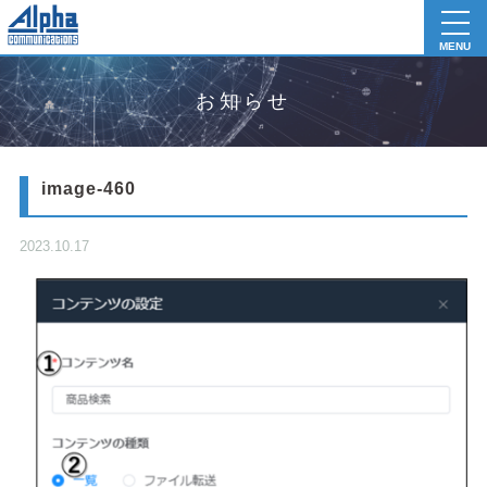
toggl
navig
MENU
お知らせ
image-460
2023.10.17