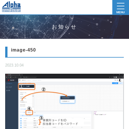
toggl
navig
MENU
お知らせ
image-450
2023.10.04