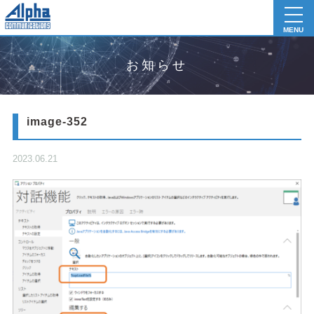
toggl
navig
MENU
お知らせ
image-352
2023.06.21