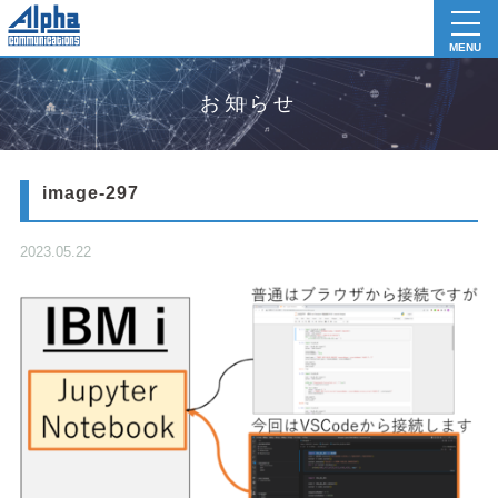
toggl
navig
MENU
お知らせ
image-297
2023.05.22