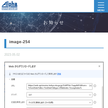
toggl
navig
MENU
お知らせ
image-254
2023.05.02