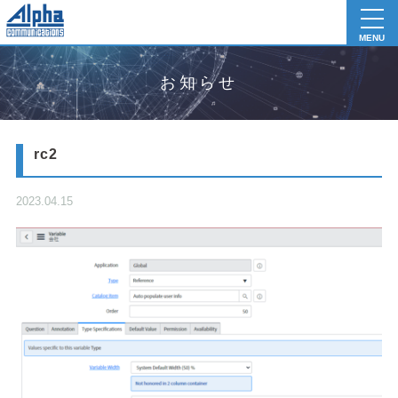
toggl
navig
MENU
お知らせ
rc2
2023.04.15