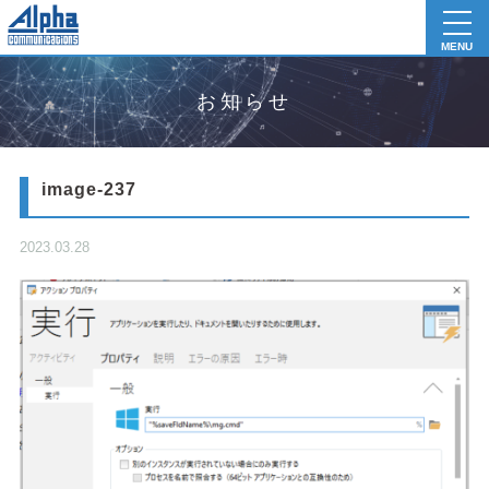
toggl
navig
MENU
お知らせ
image-237
2023.03.28