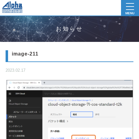
toggl
navig
MENU
お知らせ
image-211
2023.02.17