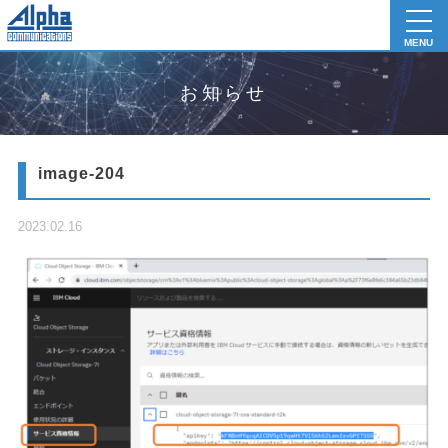
toggl
navig
MENU
お知らせ
image-204
2023.02.16