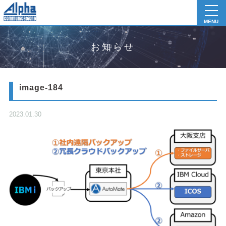
toggl
navig
MENU
お知らせ
image-184
2023.01.30