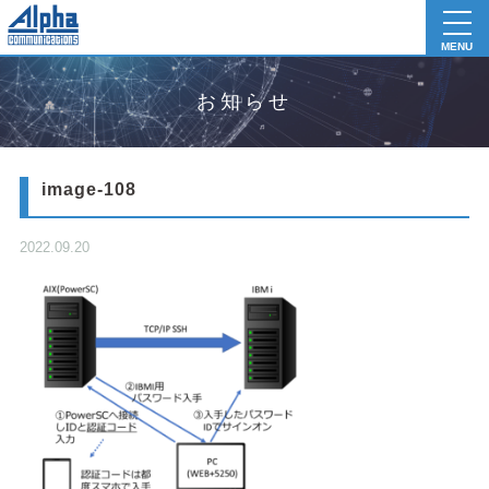
toggl
navig
MENU
お知らせ
image-108
2022.09.20