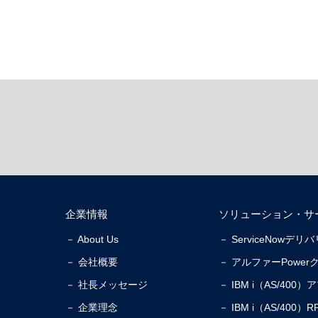
企業情報
ソリューション・サ
－ About Us
－ ServiceNowデ
－ 会社概要
－ アルファーPower
－ 社長メッセージ
－ IBM i（AS/40
－ 企業理念
－ IBM i（AS/40