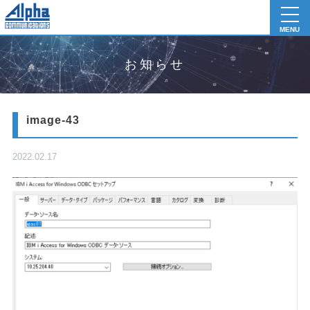
toggl
navig
MENU
お知らせ
image-43
2022.02.17