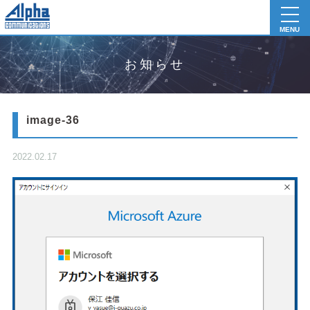
toggl
navig
MENU
お知らせ
image-36
2022.02.17