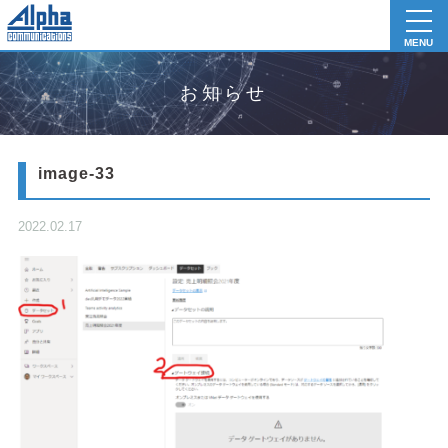
toggl
navig
MENU
お知らせ
image-33
2022.02.17