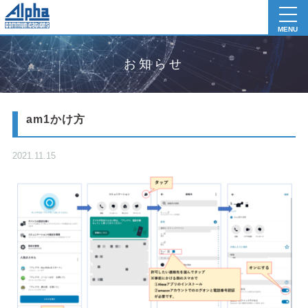
toggl
navig
MENU
お知らせ
am1かけ方
2021.11.15