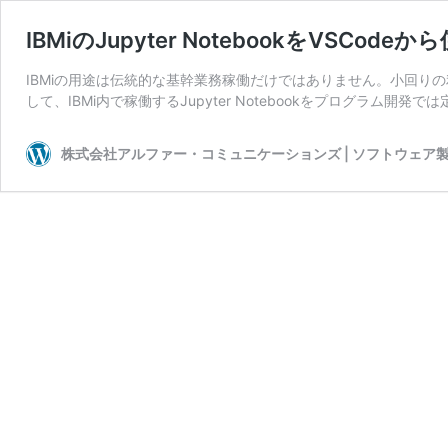
IBMiのJupyter NotebookをVSCodeか
IBMiの用途は伝統的な基幹業務稼働だけではありません。小回り
して、IBMi内で稼働するJupyter Notebookをプログラム開発では
株式会社アルファー・コミュニケーションズ | ソフトウェア